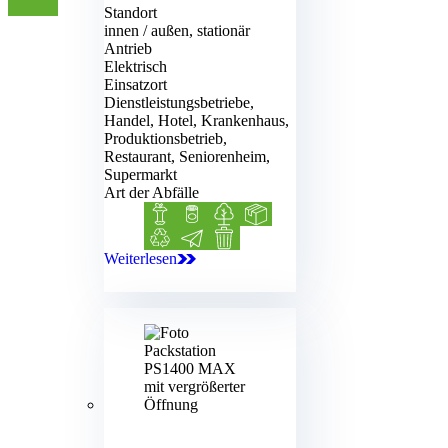
Standort
innen / außen, stationär
Antrieb
Elektrisch
Einsatzort
Dienstleistungsbetriebe,
Handel, Hotel, Krankenhaus,
Produktionsbetrieb,
Restaurant, Seniorenheim,
Supermarkt
Art der Abfälle
Biomüll
Blechdosen
Grünabfälle
Kartonage
Kunststoff
Papier
Restmüll
Weiterlesen
APS 800-E