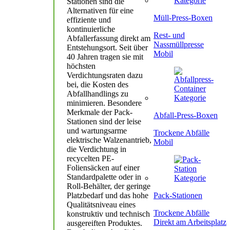
Stationen sind die
Alternativen für eine
Müll-Press-Boxen
effiziente und
kontinuierliche
Rest- und
Abfallerfassung direkt am
Nassmüllpresse
Entstehungsort. Seit über
Mobil
40 Jahren tragen sie mit
höchsten
Verdichtungsraten dazu
bei, die Kosten des
Abfallhandlings zu
minimieren. Besondere
Merkmale der Pack-
Abfall-Press-Boxen
Stationen sind der leise
und wartungsarme
Trockene Abfälle
elektrische Walzenantrieb,
Mobil
die Verdichtung in
recycelten PE-
Foliensäcken auf einer
Standardpalette oder in
Roll-Behälter, der geringe
Pack-Stationen
Platzbedarf und das hohe
Qualitätsniveau eines
Trockene Abfälle
konstruktiv und technisch
Direkt am Arbeitsplatz
ausgereiften Produktes.