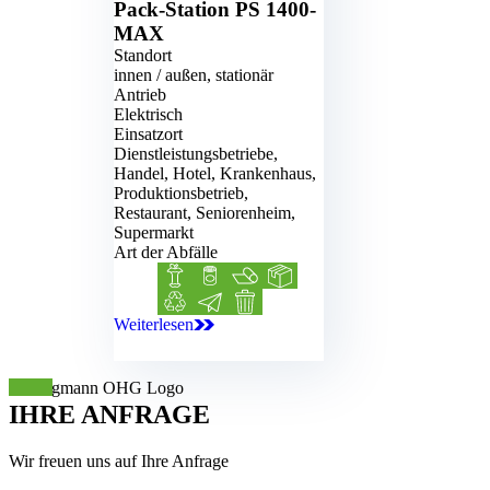
Pack-Station
PS 1400-
MAX
Standort
innen / außen, stationär
Antrieb
Elektrisch
Einsatzort
Dienstleistungsbetriebe,
Handel, Hotel, Krankenhaus,
Produktionsbetrieb,
Restaurant, Seniorenheim,
Supermarkt
Art der Abfälle
Biomüll
Blechdosen
Folie
Kartonage
Kunststoff
Papier
Restmüll
Weiterlesen
PS 1400-MAX
IHRE
ANFRAGE
Wir freuen uns auf Ihre Anfrage