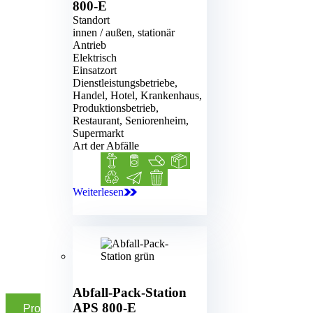
800-E
Standort
innen / außen, stationär
Antrieb
Elektrisch
Einsatzort
Dienstleistungsbetriebe,
Handel, Hotel, Krankenhaus,
Produktionsbetrieb,
Restaurant, Seniorenheim,
Supermarkt
Art der Abfälle
Biomüll
Blechdosen
Folie
Kartonage
Kunststoff
Papier
Restmüll
Weiterlesen
PS 800-E
Abfall-Pack-Station
APS 800-E
Produktfilter