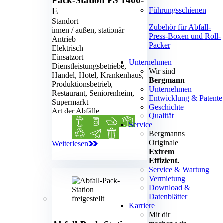
Pack-Station
PS 1400-
Führungsschienen
E
Standort
Zubehör für Abfall-
innen / außen, stationär
Press-Boxen und Roll-
Antrieb
Packer
Elektrisch
Einsatzort
Unternehmen
Dienstleistungsbetriebe,
Wir sind
Handel, Hotel, Krankenhaus,
Bergmann
Produktionsbetrieb,
Unternehmen
Restaurant, Seniorenheim,
Entwicklung & Patente
Supermarkt
Geschichte
Art der Abfälle
Qualität
Biomüll
Blechdosen
Folie
Kartonage
Kunststoff
Papier
Restmüll
Service
Bergmanns
Originale
Weiterlesen
PS 1400-E
Extrem
Effizient.
Service & Wartung
Vermietung
Download &
Datenblätter
Karriere
Mit dir