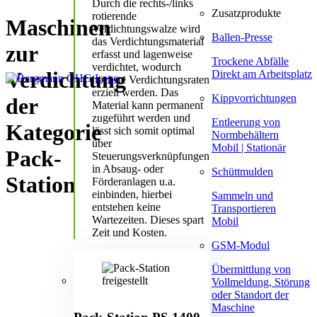
Durch die rechts-/links
Zusatzprodukte
rotierende
Maschinen
Verdichtungswalze wird
Ballen-Presse
das Verdichtungsmaterial
zur
erfasst und lagenweise
Trockene Abfälle
verdichtet, wodurch
Verdichtung
Direkt am Arbeitsplatz
höchste Verdichtungsraten
erzielt werden. Das
Kippvorrichtungen
der
Material kann permanent
zugeführt werden und
Entleerung von
Kategorie
lässt sich somit optimal
Normbehältern
über
Mobil | Stationär
Pack-
Steuerungsverknüpfungen
in Absaug- oder
Schüttmulden
Station
Förderanlagen u.a.
einbinden, hierbei
Sammeln und
entstehen keine
Transportieren
Wartezeiten. Dieses spart
Mobil
Zeit und Kosten.
GSM-Modul
Übermittlung von
Vollmeldung, Störung
oder Standort der
Maschine