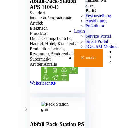
machen wir
Abfall-Pack-Station
alles
APS 1100-E
Platt!
Standort
Festanstellung
innen / außen, stationär
Ausbildung
Antrieb
Praktikum
Elektrisch
Login
Einsatzort
Service-Portal
Dienstleistungsbetriebe,
Smart-Portal
Handel, Hotel, Krankenhaus,
4G/GSM Module
Produktionsbetrieb,
Social Media 
Langua
Restaurant, Seniorenheim,
Kontakt
Supermarkt
Art der Abfälle
Biomüll
Blechdosen
Grünabfälle
Kartonage
Kunststoff
Papier
Restmüll
Weiterlesen
APS 1100-E
Abfall-Pack-Station
PS