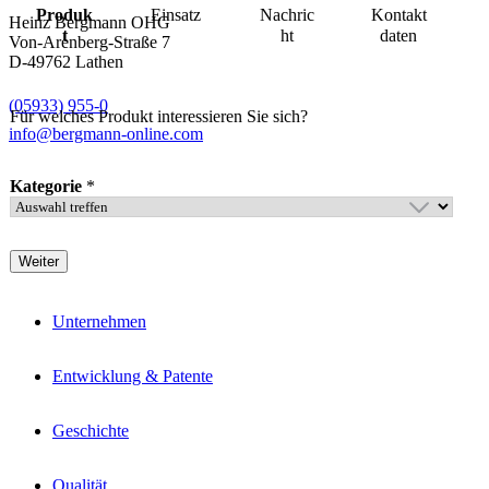
Produk
Einsatz
Nachric
Kontakt
Heinz Bergmann OHG
t
ht
daten
Von-Arenberg-Straße 7
D-49762 Lathen
(05933) 955-0
Für welches Produkt interessieren Sie sich?
info@bergmann-online.com
Kategorie
*
Weiter
Unternehmen
Entwicklung & Patente
Geschichte
Qualität