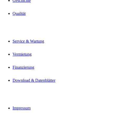
Geschichte
-
P
a
Qualität
c
k
e
r
N
a
Service & Wartung
c
h
n
Vermietung
a
m
Finanzierung
e
Download & Datenblätter
Impressum