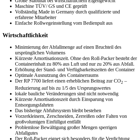
Große Stabilität bei wirtschaftlichem Eigengewicht
Maschine TÜV/ GS und CE geprüft
Vollständig Made in Germany durch qualifizierte und
erfahrene Mitarbeiter
Einfache Rollwegeinstellung vom Bedienpult aus
Wirtschaftlichkeit
Minimierung der Abfallmenge auf einen Bruchteil des
ursprünglichen Volumens
Kürzeste Amortisationszeit. Ohne den Roll-Packer besteht der
Containerinhalt zu 80% aus Luft und nur zu 20% aus Abfall.
Erhöhung der Stand- und Verfügbarkeitszeiten der Container
Optimale Ausnutzung des Containerraums
Der RP 7700 liefert einen erheblichen Beitrag zur CO
–
2
Reduzierung auf bis zu 1/5 des Ursprungswertes
lokale bauliche Veränderungen sind nicht notwendig
Kürzeste Amortisationszeit durch Einsparung von
Entsorgungsfahrten
Das bisherige Abfuhrsystem bleibt bestehen
Vorzerkleinern, Zerschneiden, Zerreißen oder Falten von
großvolumigen Einfüllgut entfällt
Problemlose Bewältigung großer Mengen sperrigen
Abfallgutes
Der Roll-Packer eignet sich besonders für die Verdichtung