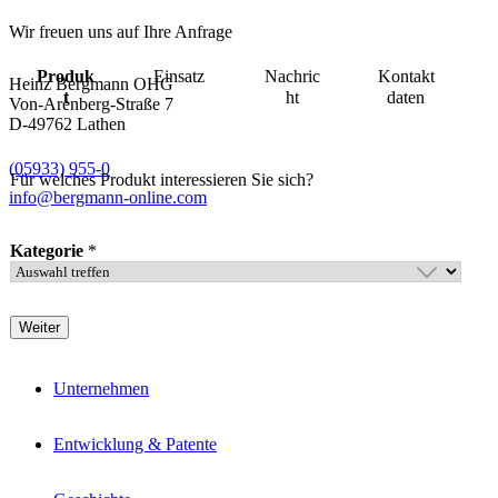
Wir freuen uns auf Ihre Anfrage
Produk
Einsatz
Nachric
Kontakt
Heinz Bergmann OHG
t
ht
daten
Von-Arenberg-Straße 7
D-49762 Lathen
(05933) 955-0
Für welches Produkt interessieren Sie sich?
info@bergmann-online.com
Kategorie
*
L
a
Weiter
y
o
u
Unternehmen
t
R
Entwicklung & Patente
o
l
l