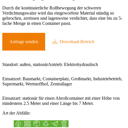
Durch die kontinuierliche Rollbewegung der schweren
Verdichtungswalze wird das eingeworfene Material ständig so
gebrochen, zerrissen und lagenweise verdichtet, dass eine bis zu 5-
fache Menge in einen Container passt.
Anfrage senden
Download-Bereich
Standort:
außen, stationär
Antrieb:
Elektrohydraulisch
Einsatzort:
Baumarkt, Containerplatz, Großmarkt, Industriebetrieb,
Supermarkt, Wertstoffhof, Zentrallager
Einsatzart:
stationär für einen Abrollcontainer mit einer Höhe von
mindestens 2.5 Meter und einer Länge bis 7 Meter.
Art der Abfälle:
Grünabfälle
Holzabfälle
Kartonage
Kunststoff
Papier
Restmüll