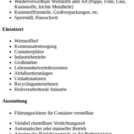
Wiederverwertbare Wertstoffe aller Art (Pappe, Folie, Glas,
Kunststoffe, leichte Metallteile)
Kunststoffformteile, Großverpackungen, etc.
Sperrmüll, Hausschrott
Einsatzort
Wertstoffhof
Kommunalentsorgung
Containerplätze
Industriebetriebe
Großmärkte
Lebensmittelverteilerzentren
Abfallsortieranlagen
Umladestationen
Recyclingunternehmen
Holzverarbeitende Industrie
Ausstattung
Führungsschiene für Container verstellbar
Variabel einstellbare Verdichtungszeit
Automatischer oder manueller Betrieb
Anzeige des Betriebszustands an der Bedientastatur