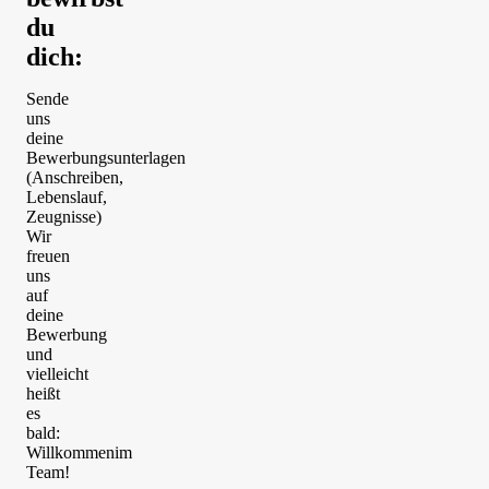
12:15
Uhr
du
heißt
dich
:
es:
Hoch
Sende
die
uns
Hände,
deine
Wochenende!
Bewerbungsunterlagen
BERGMANN
(Anschreiben,
Card
Lebenslauf,
(viele
Zeugnisse)
Vorteile
Wir
flexibel
freuen
nutzbar)
uns
Zusätzlich
auf
gibt
deine
es
Bewerbung
jeweils
und
50
vielleicht
%
heißt
deines
es
Gehalts
bald:
als
Willkommenim
Urlaubs-
Team!
und