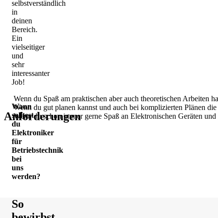
selbstverständlich
in
deinen
Bereich.
Ein
vielseitiger
und
sehr
interessanter
Job!
Wenn du Spaß am praktischen aber auch theoretischen Arbeiten ha
Wann
Wenn du gut planen kannst und auch bei komplizierten Plänen die 
Anforderungen
solltest
Wenn du schon immer gerne Spaß an Elektronischen Geräten und a
du
Elektroniker
für
Betriebstechnik
bei
uns
werden?
Freitags
So
ab
bewirbst