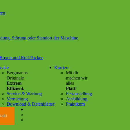
Mas
ren
dung, Störung oder Standort der Maschine
-Boxen und Roll-Packer
rvice
Karriere
Bergmanns
Mit dir
Originale
machen wir
Extrem
alles
Effizient.
Platt!
Service & Wartung
Festanstellung
Vermietung
Ausbildung
Download & Datenblätter
Praktikum
Social Media Links
Language Switcher
takt