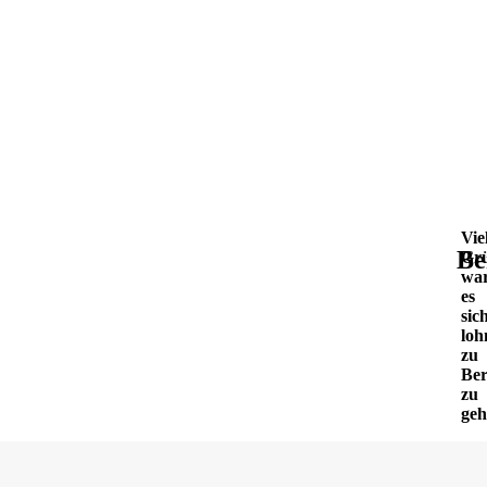
Vie
Be
Gr
wa
es
sic
loh
zu
Be
zu
geh